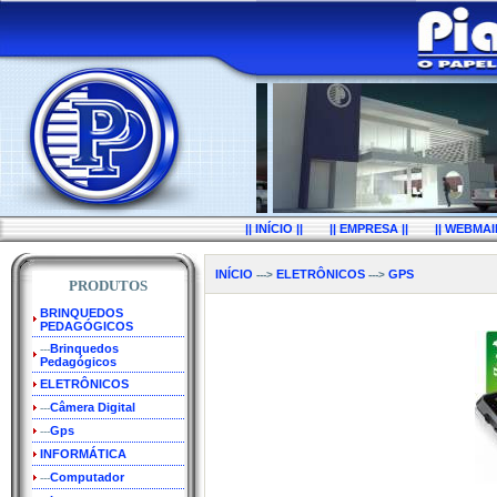
|| INÍCIO ||
|| EMPRESA ||
|| WEBMAIL
INÍCIO
ELETRÔNICOS
GPS
--->
--->
PRODUTOS
BRINQUEDOS
PEDAGÓGICOS
Brinquedos
---
Pedagógicos
ELETRÔNICOS
Câmera Digital
---
Gps
---
INFORMÁTICA
Computador
---