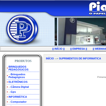
|| INÍCIO ||
|| EMPRESA ||
|| WEBMAIL
INÍCIO
SUPRIMENTOS DE INFORMATICA
--->
PRODUTOS
BRINQUEDOS
PEDAGÓGICOS
Brinquedos
---
Pedagógicos
Primeir
ELETRÔNICOS
Câmera Digital
---
Gps
---
INFORMÁTICA
Computador
---