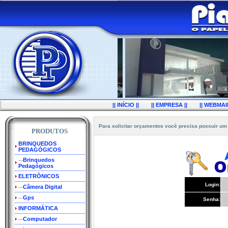
|| INÍCIO ||
|| EMPRESA ||
|| WEBMAIL
Para solicitar orçamentos você precisa possuir um
PRODUTOS
BRINQUEDOS
PEDAGÓGICOS
Brinquedos
---
Pedagógicos
ELETRÔNICOS
Login:
Câmera Digital
---
Gps
---
Senha:
INFORMÁTICA
Computador
---