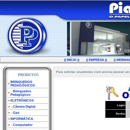
|| INÍCIO ||
|| EMPRESA ||
|| WEBMAIL
Para solicitar orçamentos você precisa possuir um
PRODUTOS
BRINQUEDOS
PEDAGÓGICOS
Brinquedos
---
Pedagógicos
ELETRÔNICOS
Login:
Câmera Digital
---
Gps
---
Senha:
INFORMÁTICA
Computador
---